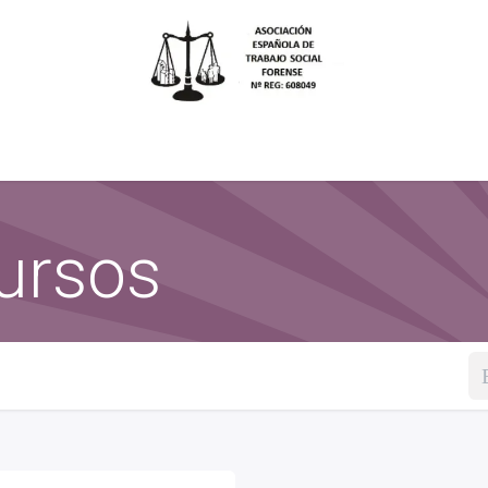
Área asociados
Asóciate
Noticias
Cursos
Evento
ursos